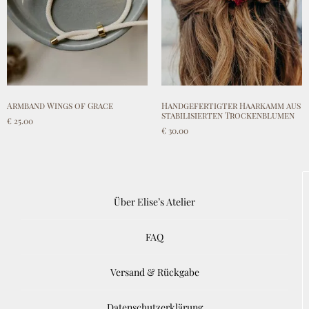
Armband Wings of Grace
Handgefertigter Haarkamm aus
stabilisierten Trockenblumen
€
25.00
€
30.00
Add to cart
Add to cart
Über Elise’s Atelier
FAQ
Versand & Rückgabe
Datenschutzerklärung