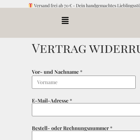
Versand frei ab 70 € - Dein handgemachtes Lieblingsst
Vertrag widerr
Vor- und Nachname
*
First
E-Mail-Adresse
*
B
Bestell- oder Rechnungsnummer
*
e
s
t