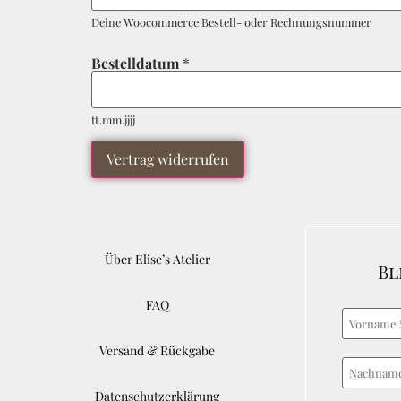
e
l
Deine Woocommerce Bestell- oder Rechnungsnummer
l
-
Bestelldatum
*
*
*
tt.mm.jjjj
Vertrag widerrufen
Über Elise’s Atelier
Bl
FAQ
Versand & Rückgabe
Datenschutzerklärung