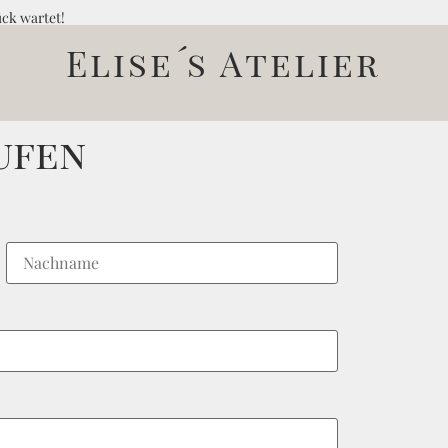
ück wartet!
Elise´s Atelier
ufen
Last