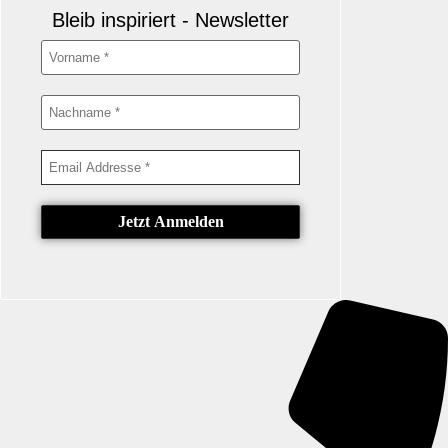
Bleib inspiriert - Newsletter
product
page