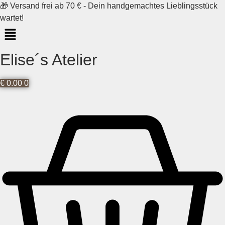
Skip
🎁 Versand frei ab 70 € - Dein handgemachtes Lieblingsstück
to
wartet!
content
Elise´s Atelier
€
0.00
0