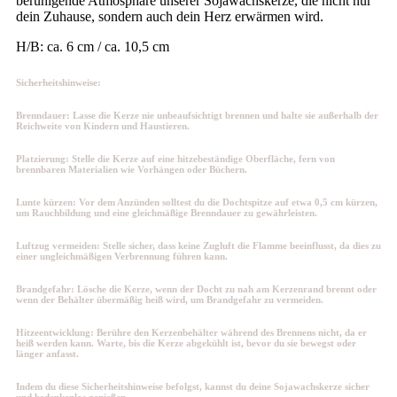
beruhigende Atmosphäre unserer Sojawachskerze, die nicht nur
dein Zuhause, sondern auch dein Herz erwärmen wird.
H/B: ca. 6 cm / ca. 10,5 cm
Sicherheitshinweise:
Brenndauer: Lasse die Kerze nie unbeaufsichtigt brennen und halte sie außerhalb der
Reichweite von Kindern und Haustieren.
Platzierung: Stelle die Kerze auf eine hitzebeständige Oberfläche, fern von
brennbaren Materialien wie Vorhängen oder Büchern.
Lunte kürzen: Vor dem Anzünden solltest du die Dochtspitze auf etwa 0,5 cm kürzen,
um Rauchbildung und eine gleichmäßige Brenndauer zu gewährleisten.
Luftzug vermeiden: Stelle sicher, dass keine Zugluft die Flamme beeinflusst, da dies zu
einer ungleichmäßigen Verbrennung führen kann.
Brandgefahr: Lösche die Kerze, wenn der Docht zu nah am Kerzenrand brennt oder
wenn der Behälter übermäßig heiß wird, um Brandgefahr zu vermeiden.
Hitzeentwicklung: Berühre den Kerzenbehälter während des Brennens nicht, da er
heiß werden kann. Warte, bis die Kerze abgekühlt ist, bevor du sie bewegst oder
länger anfasst.
Indem du diese Sicherheitshinweise befolgst, kannst du deine Sojawachskerze sicher
und bedenkenlos genießen.