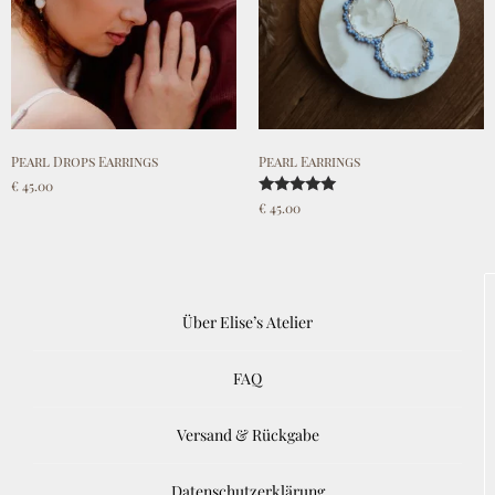
Pearl Drops Earrings
Pearl Earrings
€
45.00
Rated
€
45.00
5.00
Add to cart
out of 5
Add to cart
Über Elise’s Atelier
FAQ
Versand & Rückgabe
Datenschutzerklärung