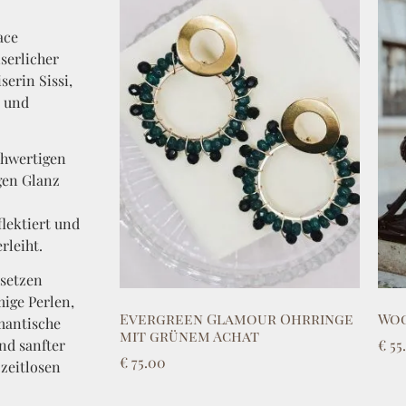
ace
serlicher
serin Sissi,
e und
chwertigen
gen Glanz
lektiert und
rleiht.
 setzen
mige Perlen,
Evergreen Glamour Ohrringe
Woo
mantische
mit grünem Achat
€
55
nd sanfter
€
75.00
zeitlosen
Select options
Read more