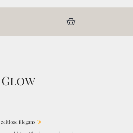
l Glow
s
 zeitlose Eleganz