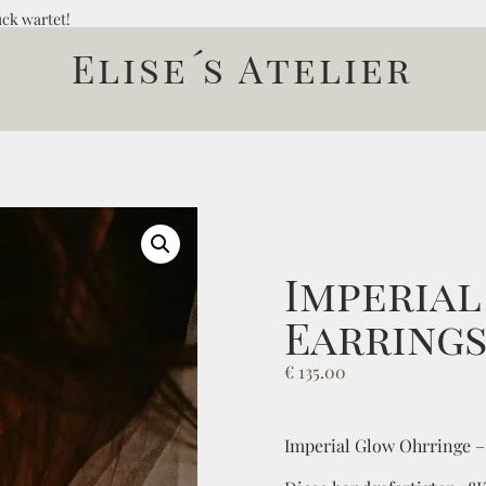
ück wartet!
Elise´s Atelier
Imperia
Earring
€
135.00
Imperial Glow Ohrringe –