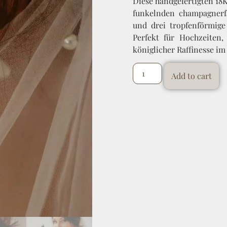
Diese handgefertigten 18
funkelnden champagnerfa
und drei tropfenförmige
Perfekt für Hochzeiten
königlicher Raffinesse im 
Add to cart