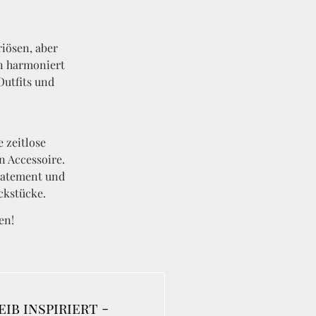
iösen, aber
n harmoniert
Outfits und
 zeitlose
n Accessoire.
Statement und
ckstücke.
en!
eib inspiriert -