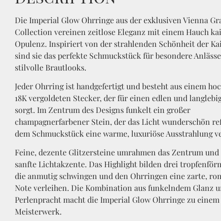
Die Imperial Glow Ohrringe aus der exklusiven Vienna Gr
Collection vereinen zeitlose Eleganz mit einem Hauch kai
Opulenz. Inspiriert von der strahlenden Schönheit der Kai
sind sie das perfekte Schmuckstück für besondere Anläss
stilvolle Brautlooks.
Jeder Ohrring ist handgefertigt und besteht aus einem ho
18K vergoldeten Stecker, der für einen edlen und langlebi
sorgt. Im Zentrum des Designs funkelt ein großer
champagnerfarbener Stein, der das Licht wunderschön ref
dem Schmuckstück eine warme, luxuriöse Ausstrahlung ve
Feine, dezente Glitzersteine umrahmen das Zentrum und
sanfte Lichtakzente. Das Highlight bilden drei tropfenför
die anmutig schwingen und den Ohrringen eine zarte, ro
Note verleihen. Die Kombination aus funkelndem Glanz u
Perlenpracht macht die Imperial Glow Ohrringe zu einem 
Meisterwerk.