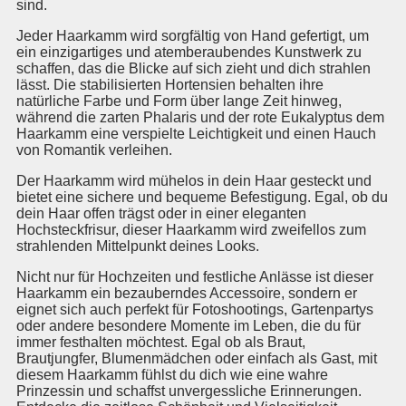
sind.
Jeder Haarkamm wird sorgfältig von Hand gefertigt, um
ein einzigartiges und atemberaubendes Kunstwerk zu
schaffen, das die Blicke auf sich zieht und dich strahlen
lässt. Die stabilisierten Hortensien behalten ihre
natürliche Farbe und Form über lange Zeit hinweg,
während die zarten Phalaris und der rote Eukalyptus dem
Haarkamm eine verspielte Leichtigkeit und einen Hauch
von Romantik verleihen.
Der Haarkamm wird mühelos in dein Haar gesteckt und
bietet eine sichere und bequeme Befestigung. Egal, ob du
dein Haar offen trägst oder in einer eleganten
Hochsteckfrisur, dieser Haarkamm wird zweifellos zum
strahlenden Mittelpunkt deines Looks.
Nicht nur für Hochzeiten und festliche Anlässe ist dieser
Haarkamm ein bezauberndes Accessoire, sondern er
eignet sich auch perfekt für Fotoshootings, Gartenpartys
oder andere besondere Momente im Leben, die du für
immer festhalten möchtest. Egal ob als Braut,
Brautjungfer, Blumenmädchen oder einfach als Gast, mit
diesem Haarkamm fühlst du dich wie eine wahre
Prinzessin und schaffst unvergessliche Erinnerungen.