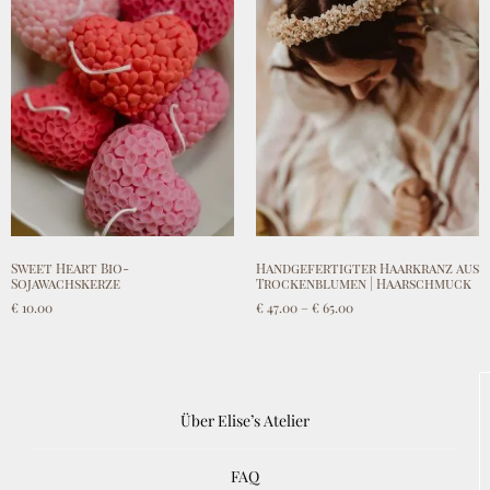
Sweet Heart Bio-
Handgefertigter Haarkranz aus
Sojawachskerze
Trockenblumen | Haarschmuck
€
10.00
€
47.00
–
€
65.00
Add to cart
Select options
Über Elise’s Atelier
FAQ