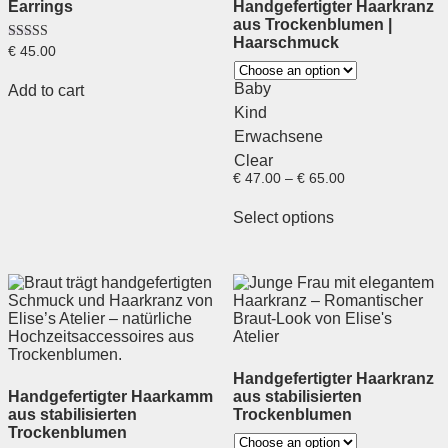
Earrings
Handgefertigter Haarkranz
aus Trockenblumen |
Haarschmuck
Rated
€
45.00
5.00
out of 5
Baby
Add to cart
Kind
Erwachsene
Clear
€
47.00
–
€
65.00
Select options
Handgefertigter Haarkranz
Handgefertigter Haarkamm
aus stabilisierten
aus stabilisierten
Trockenblumen
Trockenblumen