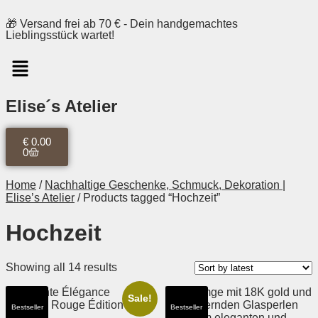
🎁 Versand frei ab 70 € - Dein handgemachtes
Lieblingsstück wartet!
Elise´s Atelier
€
0.00
0
Home
/
Nachhaltige Geschenke, Schmuck, Dekoration |
Elise’s Atelier
/ Products tagged “Hochzeit”
Hochzeit
Showing all 14 results
Sale!
Bestseller
Bestseller