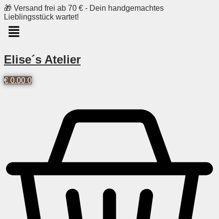
Skip
🎁 Versand frei ab 70 € - Dein handgemachtes
to
Lieblingsstück wartet!
content
Elise´s Atelier
€
0.00
0